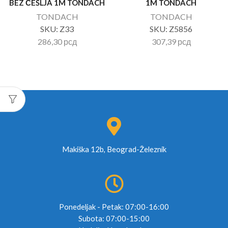
BEZ ČEŠLJA 1M TONDACH
1M TONDACH
TONDACH
TONDACH
SKU:
Z33
SKU:
Z5856
286,30
рсд
307,39
рсд
Makiška 12b, Beograd-Železnik
Ponedeljak - Petak: 07:00-16:00
Subota: 07:00-15:00