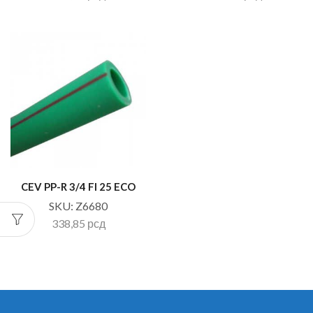
CEV PP-R 3/4 FI 25 ECO
SKU:
Z6680
338,85
рсд