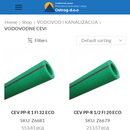
Home
Shop
VODOVOD I KANALIZACIJA
VODOVODNE CEVI
Filters
CEV PP-R 1 FI 32 ECO
CEV PP-R 1/2 FI 20 ECO
SKU:
Z6681
SKU:
Z6679
553,41
рсд
213,57
рсд