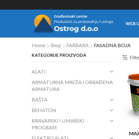
WEB I
Home
Shop
FARBARA
FASADNA BOJA
KATEGORIJE PROIZVODA
Filt
ALATI
ARMATURNA MREŽA I OBRAĐENA
ARMATURA
BAŠTA
BEHATON
BRAVARSKI I LIMARSKI
PROGRAM
MAX
ELEKTRO ALATI