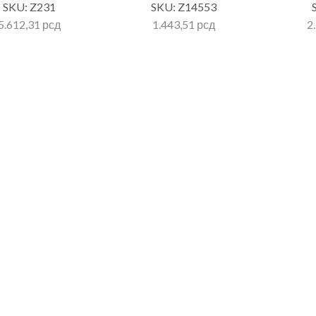
SKU:
Z231
SKU:
Z14553
5.612,31
рсд
1.443,51
рсд
2