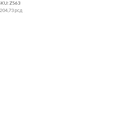
SKU:
Z563
.204,73
рсд