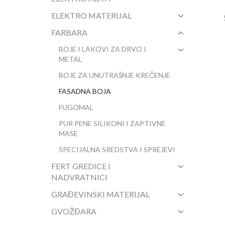
ELEKTRO MATERIJAL
FARBARA
BOJE I LAKOVI ZA DRVO I
METAL
BOJE ZA UNUTRAŠNJE KREČENJE
FASADNA BOJA
FUGOMAL
PUR PENE SILIKONI I ZAPTIVNE
MASE
SPECIJALNA SREDSTVA I SPREJEVI
FERT GREDICE I
NADVRATNICI
GRAĐEVINSKI MATERIJAL
GVOŽĐARA