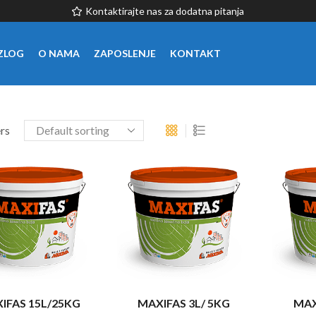
Kontaktirajte nas za dodatna pitanja
ZLOG
O NAMA
ZAPOSLENJE
KONTAKT
ers
IFAS 15L/25KG
MAXIFAS 3L/ 5KG
MAX