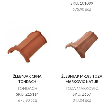
SKU:
101099
675,90
рсд
ŽLEBNJAK CRNA
ŽLEBNJAK M-185 TOZA
TONDACH
MARKOVIĆ NATUR
TONDACH
TOZA MARKOVIĆ
SKU:
Z15114
SKU:
Z657
675,90
рсд
347,04
рсд