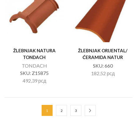
ŽLEBNJAK NATURA
ŽLEBNJAK ORIJENTAL/
TONDACH
ĆERAMIDA NATUR
TONDACH
SKU:
660
SKU:
Z15875
182,52
рсд
492,39
рсд
1
2
3