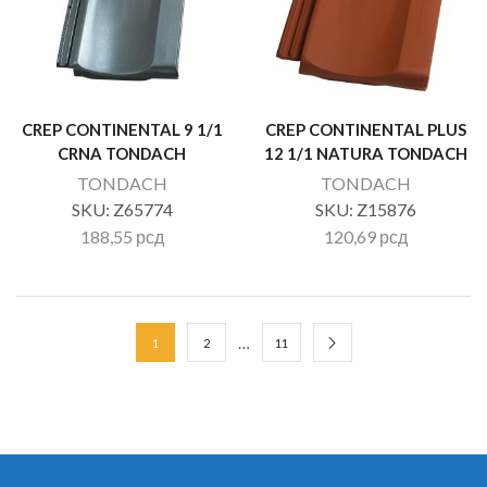
CREP CONTINENTAL 9 1/1
CREP CONTINENTAL PLUS
CRNA TONDACH
12 1/1 NATURA TONDACH
TONDACH
TONDACH
SKU:
Z65774
SKU:
Z15876
188,55
рсд
120,69
рсд
…
1
2
11