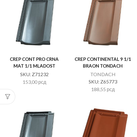
CREP CONT PRO CRNA
CREP CONTINENTAL 9 1/1
MAT 1/1 MLADOST
BRAON TONDACH
SKU:
Z71232
TONDACH
SKU:
Z65773
153,00
рсд
188,55
рсд