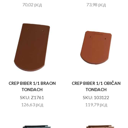
70,02
рсд
73,98
рсд
CREP BIBER 1/1 BRAON
CREP BIBER 1/1 OBIČAN
TONDACH
TONDACH
SKU:
Z1761
SKU:
103122
126,63
рсд
119,79
рсд