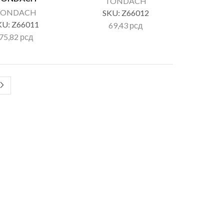
TONDACH
TONDACH
SKU:
Z66012
KU:
Z66011
69,43
рсд
75,82
рсд