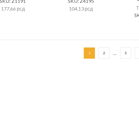
SKU:
Z1191
SKU:
Z4195
177,66
рсд
104,13
рсд
S
…
1
2
5