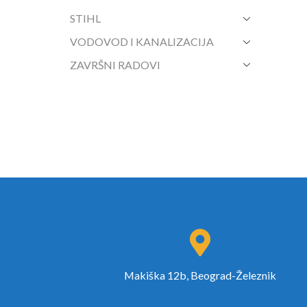
STIHL
VODOVOD I KANALIZACIJA
ZAVRŠNI RADOVI
Makiška 12b, Beograd-Železnik