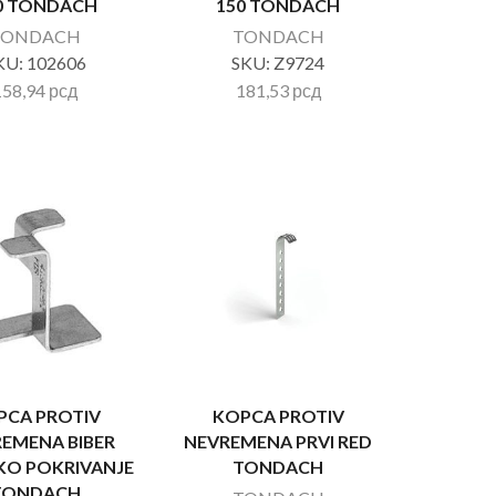
0 TONDACH
150 TONDACH
TONDACH
TONDACH
KU:
102606
SKU:
Z9724
158,94
рсд
181,53
рсд
PCA PROTIV
KOPCA PROTIV
EMENA BIBER
NEVREMENA PRVI RED
KO POKRIVANJE
TONDACH
TONDACH