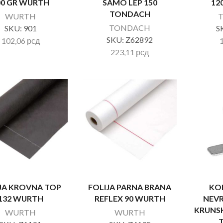
00 GR WURTH
SAMO LEP 150
12
TONDACH
WURTH
TONDACH
SKU:
901
S
SKU:
Z62892
102,06
рсд
223,11
рсд
JA KROVNA TOP
FOLIJA PARNA BRANA
KO
132 WURTH
REFLEX 90 WURTH
NEVR
KRUNS
WURTH
WURTH