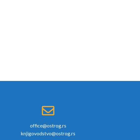
office@ostrog.rs
knjigovodstvo@ostrog.rs