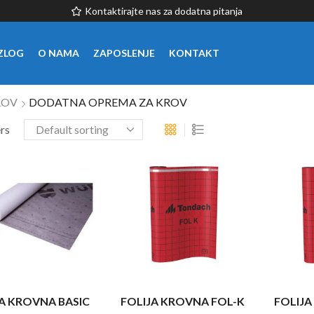
Kontaktirajte nas za dodatna pitanja
ZLOG
O NAMA
ZAPOSLENJE
KONTAKT
ROV
DODATNA OPREMA ZA KROV
ers
A KROVNA BASIC
FOLIJA KROVNA FOL-K
FOLIJA