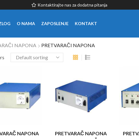
Kontaktirajte nas za dodatna pitanja
ZLOG
O NAMA
ZAPOSLENJE
KONTAKT
ARAČI NAPONA
PRETVARAČI NAPONA
ers
VARAČ NAPONA
PRETVARAČ NAPONA
PRET