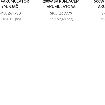
W+AKUMULATOR
200W SA PUNJAČEM
500W
+PUNJAČ
AKUMULATORA
AK
SKU:
Z69780
SKU:
Z69779
S
15.898,05
рсд
11.162,43
рсд
15