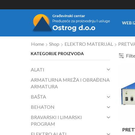
WEB I
Home
Shop
ELEKTRO MATERIJAL
PRETV
KATEGORIJE PROIZVODA
Filt
ALATI
ARMATURNA MREŽA I OBRAĐENA
ARMATURA
BAŠTA
BEHATON
BRAVARSKI I LIMARSKI
PROGRAM
PRET
ELEKTRO ALATI