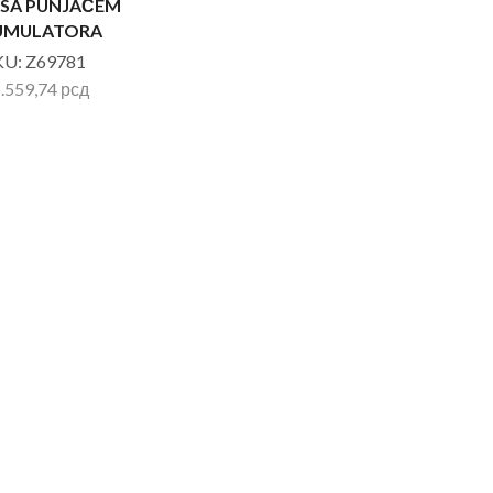
 SA PUNJAČEM
UMULATORA
KU:
Z69781
.559,74
рсд