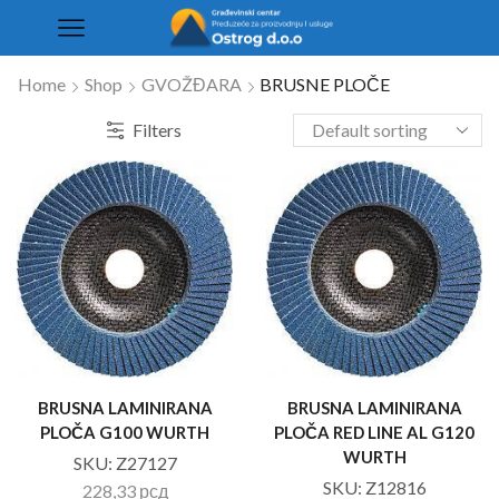
Home
Shop
GVOŽĐARA
BRUSNE PLOČE
Filters
BRUSNA LAMINIRANA
BRUSNA LAMINIRANA
PLOČA G100 WURTH
PLOČA RED LINE AL G120
WURTH
SKU:
Z27127
SKU:
Z12816
228,33
рсд