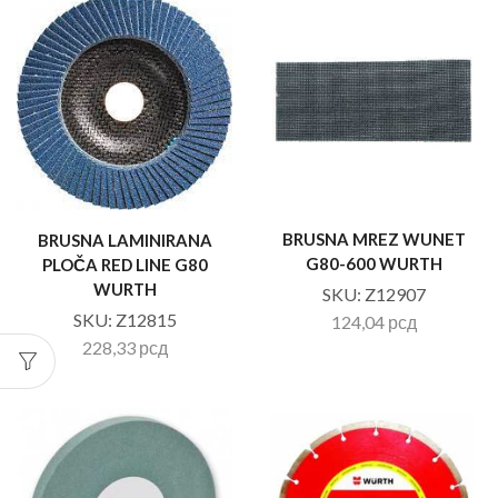
BRUSNA MREZ WUNET
BRUSNA LAMINIRANA
G80-600 WURTH
PLOČA RED LINE G80
WURTH
SKU:
Z12907
SKU:
Z12815
124,04
рсд
228,33
рсд