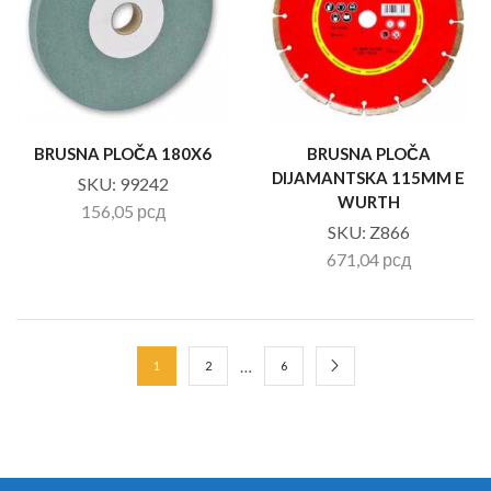
BRUSNA PLOČA 180X6
BRUSNA PLOČA
DIJAMANTSKA 115MM E
SKU:
99242
WURTH
156,05
рсд
SKU:
Z866
671,04
рсд
…
1
2
6