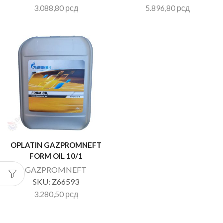
3.088,80
рсд
5.896,80
рсд
OPLATIN GAZPROMNEFT
FORM OIL 10/1
GAZPROMNEFT
SKU:
Z66593
3.280,50
рсд