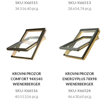
SKU:
K66515
SKU:
K66513
34.516,40
рсд
28.654,74
рсд
KROVNI PROZOR
KROVNI PROZOR
COMFORT 94X140
ENERGYPLUS 78X98
WIENERBERGER
WIENERBERGER
SKU:
K66516
SKU:
K66524
40.513,56
рсд
46.630,60
рсд