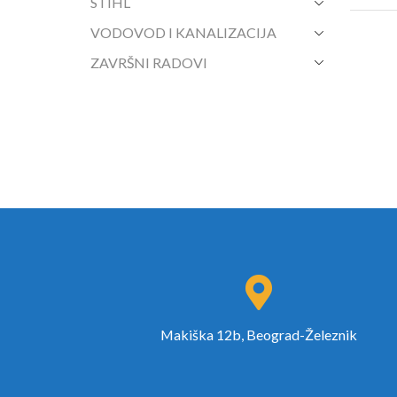
STIHL
VODOVOD I KANALIZACIJA
ZAVRŠNI RADOVI
Makiška 12b, Beograd-Železnik