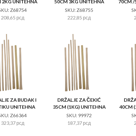
 2KG UNITEHNA
50CM 3KG UNITEHNA
70CM /
SKU:
Z68754
SKU:
Z68755
S
208,65
рсд
222,85
рсд
LJE ZA BUDAK I
DRŽALJE ZA ČEKIĆ
DRŽA
IKU UNITEHNA
35CM (1KG) UNITEHNA
40CM (
SKU:
Z66364
SKU:
99972
S
323,37
рсд
187,37
рсд