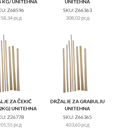
5 KG/ UNITEHNA
UNITEHNA
KU:
Z68596
SKU:
Z66363
258,34
рсд
308,02
рсд
LJE ZA ČEKIĆ
DRŽALJE ZA GRABULJU
2KG) UNITEHNA
UNITEHNA
KU:
Z26778
SKU:
Z66365
201,55
рсд
403,60
рсд