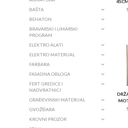
45CM
BAŠTA
BEHATON
BRAVARSKI I LIMARSKI
PROGRAM
ELEKTRO ALATI
ELEKTRO MATERIJAL
FARBARA
FASADNA OBLOGA
FERT GREDICE I
NADVRATNICI
DRŽA
GRAĐEVINSKI MATERIJAL
MOT
GVOŽĐARA
KROVNI PROZOR