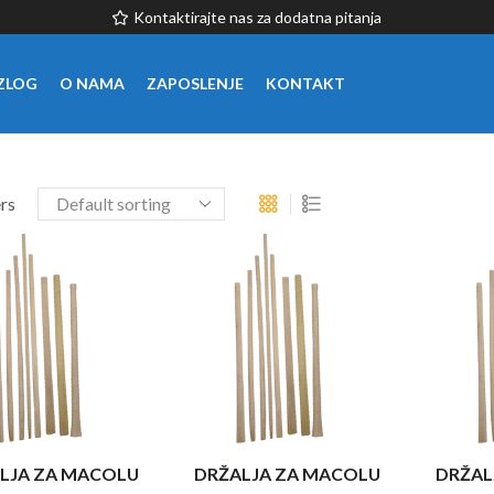
Kontaktirajte nas za dodatna pitanja
ZLOG
O NAMA
ZAPOSLENJE
KONTAKT
ers
LJA ZA MACOLU
DRŽALJA ZA MACOLU
DRŽAL