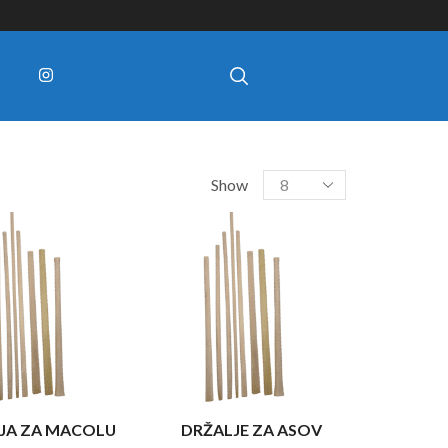
Show
JA ZA MACOLU
DRŽALJE ZA ASOV