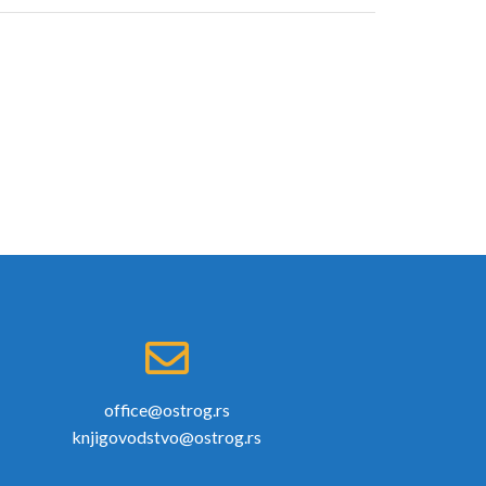
office@ostrog.rs
knjigovodstvo@ostrog.rs