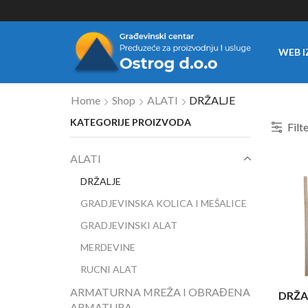
WEB I
Home
Shop
ALATI
DRŽALJE
KATEGORIJE PROIZVODA
Filt
ALATI
DRŽALJE
GRADJEVINSKA KOLICA I MEŠALICE
GRADJEVINSKI ALAT
MERDEVINE
RUCNI ALAT
ARMATURNA MREŽA I OBRAĐENA
DRŽA
ARMATURA