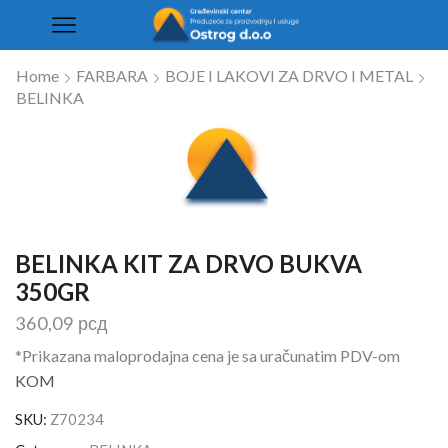
Home
FARBARA
BOJE I LAKOVI ZA DRVO I METAL
BELINKA
BELINKA KIT ZA DRVO BUKVA
350GR
360,09
рсд
*Prikazana maloprodajna cena je sa uračunatim PDV-om
KOM
SKU:
Z70234