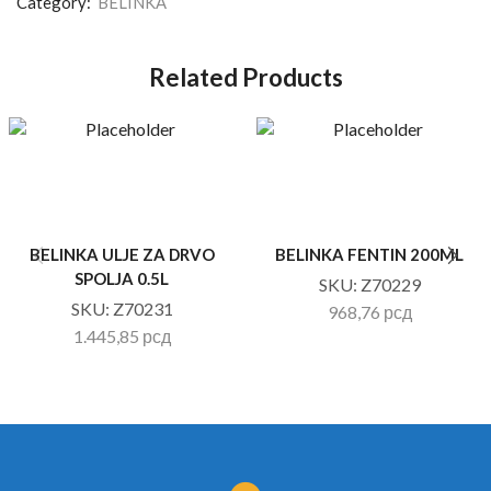
Category:
BELINKA
Related Products
BELINKA ULJE ZA DRVO
BELINKA FENTIN 200ML
SPOLJA 0.5L
SKU:
Z70229
SKU:
Z70231
968,76
рсд
1.445,85
рсд