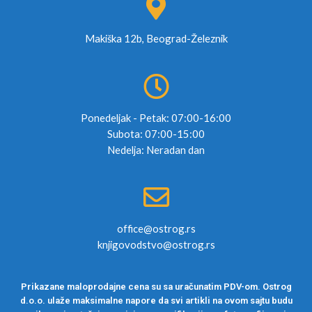
Makiška 12b, Beograd-Železnik
Ponedeljak - Petak: 07:00-16:00
Subota: 07:00-15:00
Nedelja: Neradan dan
office@ostrog.rs
knjigovodstvo@ostrog.rs
Prikazane maloprodajne cena su sa uračunatim PDV-om. Ostrog
d.o.o. ulaže maksimalne napore da svi artikli na ovom sajtu budu