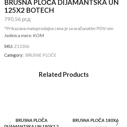
BRUSNA PLOČA DIJAMANTSKA UN
125X2 BOTECH
790,56
рсд
*Prikazana maloprodajna cena je sa uračunatim PDV-om
Jedinica mere: KOM
SKU:
Z13306
Category:
BRUSNE PLOČE
Related Products
BRUSNA PLOČA
BRUSNA PLOČA 180X6
DIJAMANTSKA UN 180X2 2