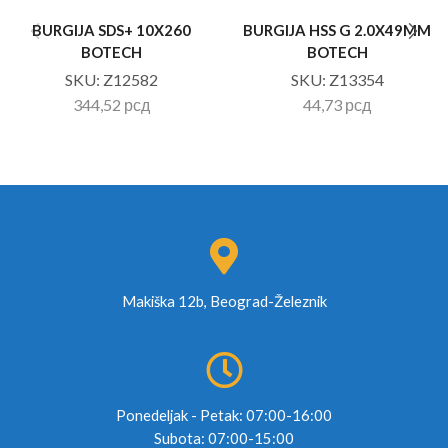
BURGIJA SDS+ 10X260
BURGIJA HSS G 2.0X49MM
BOTECH
BOTECH
SKU:
Z12582
SKU:
Z13354
344,52
рсд
44,73
рсд
Makiška 12b, Beograd-Železnik
Ponedeljak - Petak: 07:00-16:00
Subota: 07:00-15:00