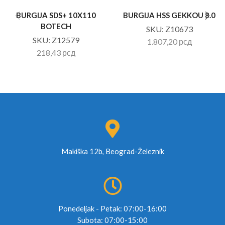
BURGIJA SDS+ 10X110
BURGIJA HSS GEKKOU 8.0
BOTECH
SKU:
Z10673
SKU:
Z12579
1.807,20
рсд
218,43
рсд
Makiška 12b, Beograd-Železnik
Ponedeljak - Petak: 07:00-16:00
Subota: 07:00-15:00