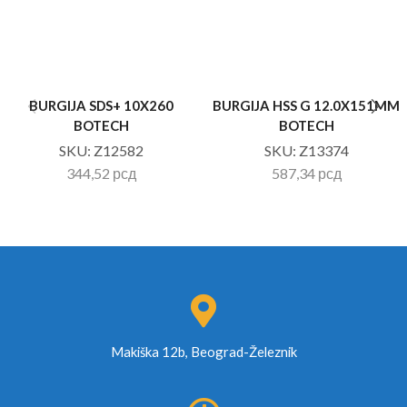
BURGIJA SDS+ 10X260
BURGIJA HSS G 12.0X151MM
BOTECH
BOTECH
SKU:
Z12582
SKU:
Z13374
344,52
рсд
587,34
рсд
Makiška 12b, Beograd-Železnik