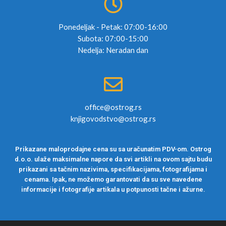
Ponedeljak - Petak: 07:00-16:00
Subota: 07:00-15:00
Nedelja: Neradan dan
office@ostrog.rs
knjigovodstvo@ostrog.rs
Prikazane maloprodajne cena su sa uračunatim PDV-om. Ostrog
d.o.o. ulaže maksimalne napore da svi artikli na ovom sajtu budu
prikazani sa tačnim nazivima, specifikacijama, fotografijama i
cenama. Ipak, ne možemo garantovati da su sve navedene
informacije i fotografije artikala u potpunosti tačne i ažurne.