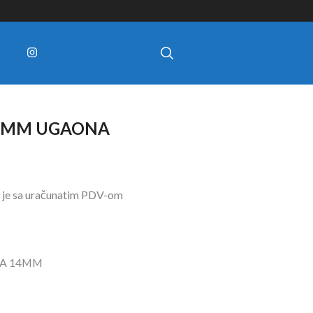
14MM UGAONA
 je sa uračunatim PDV-om
A 14MM