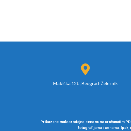
Makiška 12b, Beograd-Železnik
Prikazane maloprodajne cena su sa uračunatim PDV-
fotografijama i cenama. Ipak, 