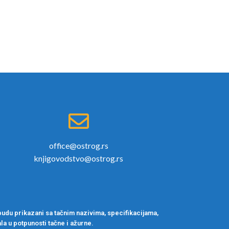
office@ostrog.rs
knjigovodstvo@ostrog.rs
udu prikazani sa tačnim nazivima, specifikacijama,
la u potpunosti tačne i ažurne.