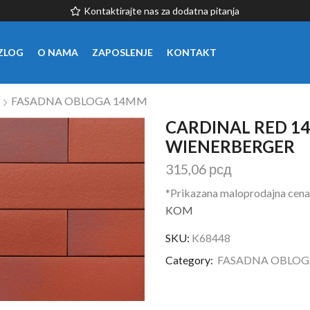
Kontaktirajte nas za dodatna pitanja
ZLOG
O NAMA
ZAPOSLENJE
KONTAKT
FASADNA OBLOGA 14MM
CARDINAL RED 
WIENERBERGER
315,06
рсд
*Prikazana maloprodajna cena
KOM
SKU:
K68448
Category:
FASADNA OBLOG