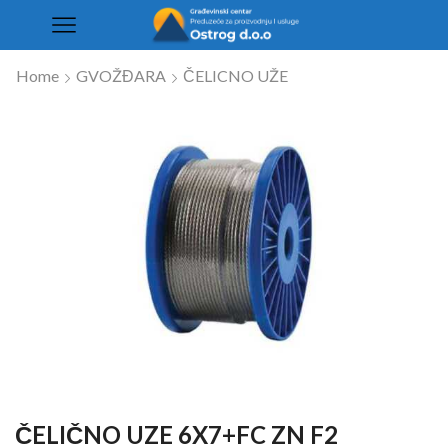
Home
GVOŽĐARA
ČELICNO UŽE
ČELIČNO UZE 6X7+FC ZN F2