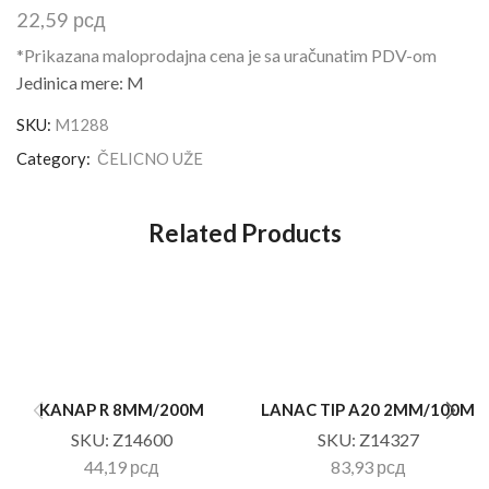
22,59
рсд
*Prikazana maloprodajna cena je sa uračunatim PDV-om
Jedinica mere: M
SKU:
M1288
Category:
ČELICNO UŽE
Related Products
KANAP R 8MM/200M
LANAC TIP A20 2MM/100M
SKU:
Z14600
SKU:
Z14327
44,19
рсд
83,93
рсд