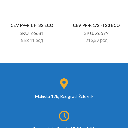
CEV PP-R 1 FI 32 ECO
CEV PP-R 1/2 FI 20 ECO
SKU:
Z6681
SKU:
Z6679
553,41
рсд
213,57
рсд
Makiška 12b, Beograd-Železnik