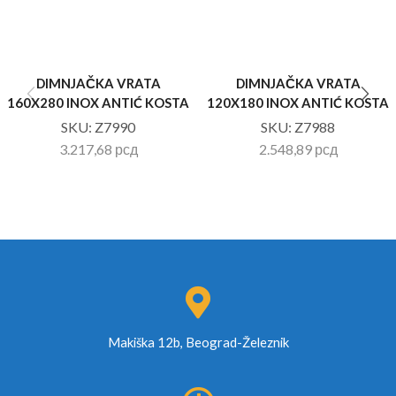
DIMNJAČKA VRATA
DIMNJAČKA VRATA
160X280 INOX ANTIĆ KOSTA
120X180 INOX ANTIĆ KOSTA
SKU:
Z7990
SKU:
Z7988
3.217,68
рсд
2.548,89
рсд
Makiška 12b, Beograd-Železnik