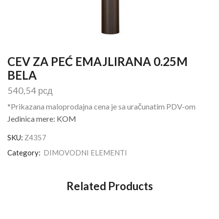
CEV ZA PEĆ EMAJLIRANA 0.25M
BELA
540,54
рсд
*Prikazana maloprodajna cena je sa uračunatim PDV-om
Jedinica mere: KOM
SKU:
Z4357
Category:
DIMOVODNI ELEMENTI
Related Products