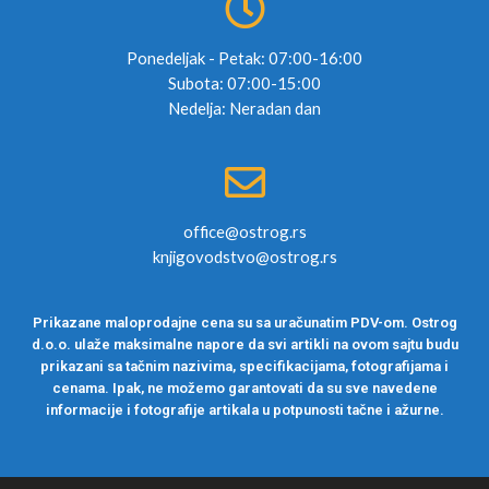
Ponedeljak - Petak: 07:00-16:00
Subota: 07:00-15:00
Nedelja: Neradan dan
office@ostrog.rs
knjigovodstvo@ostrog.rs
Prikazane maloprodajne cena su sa uračunatim PDV-om. Ostrog
d.o.o. ulaže maksimalne napore da svi artikli na ovom sajtu budu
prikazani sa tačnim nazivima, specifikacijama, fotografijama i
cenama. Ipak, ne možemo garantovati da su sve navedene
informacije i fotografije artikala u potpunosti tačne i ažurne.