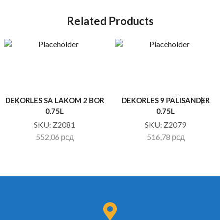
Related Products
DEKORLES SA LAKOM 2 BOR
DEKORLES 9 PALISANDER
0.75L
0.75L
SKU:
Z2081
SKU:
Z2079
552,06
рсд
516,78
рсд