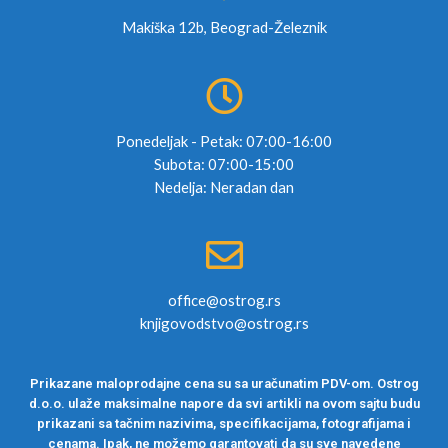
Makiška 12b, Beograd-Železnik
Ponedeljak - Petak: 07:00-16:00
Subota: 07:00-15:00
Nedelja: Neradan dan
office@ostrog.rs
knjigovodstvo@ostrog.rs
Prikazane maloprodajne cena su sa uračunatim PDV-om. Ostrog
d.o.o. ulaže maksimalne napore da svi artikli na ovom sajtu budu
prikazani sa tačnim nazivima, specifikacijama, fotografijama i
cenama. Ipak, ne možemo garantovati da su sve navedene