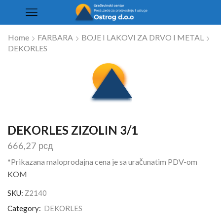
Home
FARBARA
BOJE I LAKOVI ZA DRVO I METAL
DEKORLES
DEKORLES ZIZOLIN 3/1
666,27
рсд
*Prikazana maloprodajna cena je sa uračunatim PDV-om
KOM
SKU:
Z2140
Category:
DEKORLES