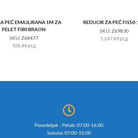
ZA PEĆ EMAJLIRANA 1M ZA
REDUCIR ZA PEĆ FI150-
PELET FI80 BRAON
SKU:
Z69830
SKU:
Z68477
1.247,49
рсд
928,44
рсд
Ponedeljak - Petak: 07:00-16:00
Subota: 07:00-15:00