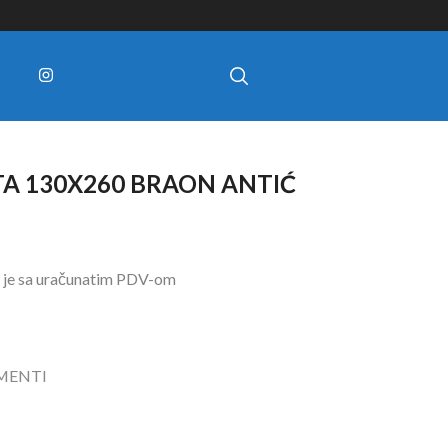
A 130X260 BRAON ANTIĆ
 je sa uračunatim PDV-om
MENTI