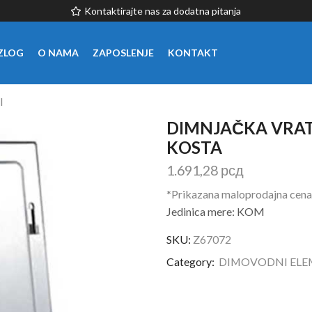
Kontaktirajte nas za dodatna pitanja
ZLOG
O NAMA
ZAPOSLENJE
KONTAKT
I
DIMNJAČKA VRAT
KOSTA
1.691,28
рсд
*Prikazana maloprodajna cena
Jedinica mere: KOM
SKU:
Z67072
Category:
DIMOVODNI ELE