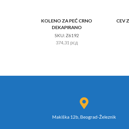
KOLENO ZA PEĆ CRNO
CEV 
DEKAPIRANO
SKU:
Z6192
374,31
рсд
Makiška 12b, Beograd-Železnik