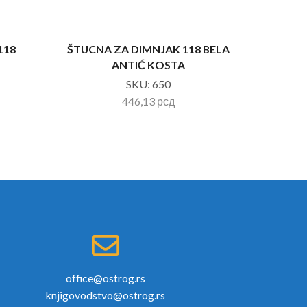
118
ŠTUCNA ZA DIMNJAK 118 BELA
CEV ZA
ANTIĆ KOSTA
SKU:
650
446,13
рсд
office@ostrog.rs
knjigovodstvo@ostrog.rs