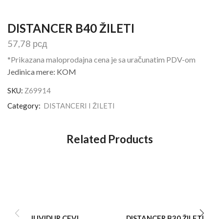
DISTANCER B40 ŽILETI
57,78
рсд
*Prikazana maloprodajna cena je sa uračunatim PDV-om
Jedinica mere: KOM
SKU:
Z69914
Category:
DISTANCERI I ŽILETI
Related Products
JUVIDUR CEVI
DISTANCER B30 ŽILETI