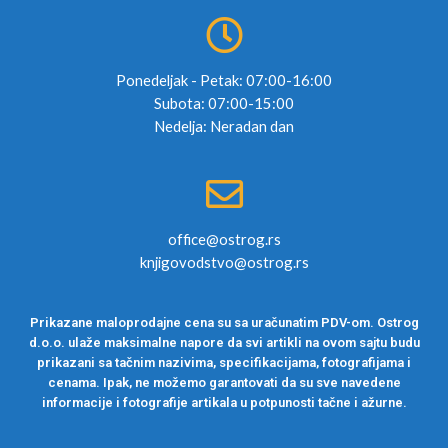
Ponedeljak - Petak: 07:00-16:00
Subota: 07:00-15:00
Nedelja: Neradan dan
office@ostrog.rs
knjigovodstvo@ostrog.rs
Prikazane maloprodajne cena su sa uračunatim PDV-om. Ostrog
d.o.o. ulaže maksimalne napore da svi artikli na ovom sajtu budu
prikazani sa tačnim nazivima, specifikacijama, fotografijama i
cenama. Ipak, ne možemo garantovati da su sve navedene
informacije i fotografije artikala u potpunosti tačne i ažurne.