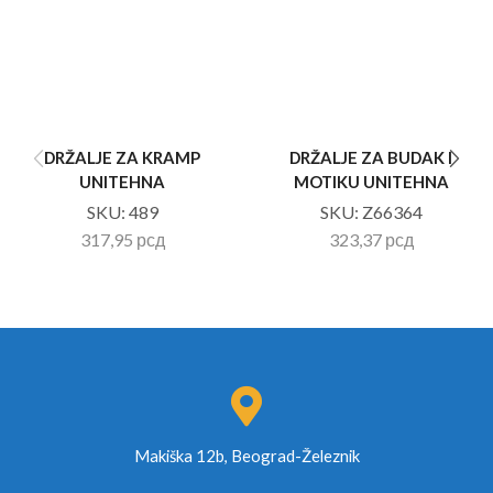
DRŽALJE ZA KRAMP
DRŽALJE ZA BUDAK I
UNITEHNA
MOTIKU UNITEHNA
SKU:
489
SKU:
Z66364
317,95
рсд
323,37
рсд
Makiška 12b, Beograd-Železnik