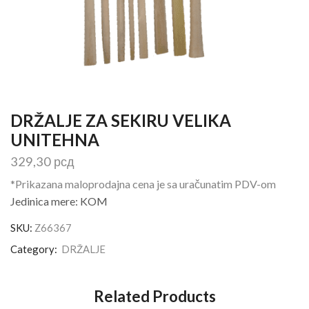
DRŽALJE ZA SEKIRU VELIKA
UNITEHNA
329,30
рсд
*Prikazana maloprodajna cena je sa uračunatim PDV-om
Jedinica mere: KOM
SKU:
Z66367
Category:
DRŽALJE
Related Products