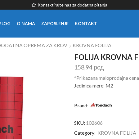
Kontaktirajte nas za dodatna pitanja
ZLOG
O NAMA
ZAPOSLENJE
KONTAKT
DODATNA OPREMA ZA KROV
KROVNA FOLIJA
FOLIJA KROVNA 
158,94
рсд
*Prikazana maloprodajna cena
Jedinica mere: M2
Brand:
SKU:
102606
Category:
KROVNA FOLIJA