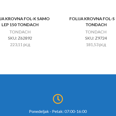
IJA KROVNA FOL-K SAMO
FOLIJA KROVNA FOL-S 
LEP 150 TONDACH
TONDACH
TONDACH
TONDACH
SKU:
Z62892
SKU:
Z9724
223,11
рсд
181,53
рсд
Ponedeljak - Petak: 07:00-16:00