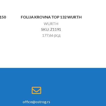
150
FOLIJA KROVNA TOP 132 WURTH
WURTH
SKU:
Z1191
177,66
рсд
office@ostrog.rs