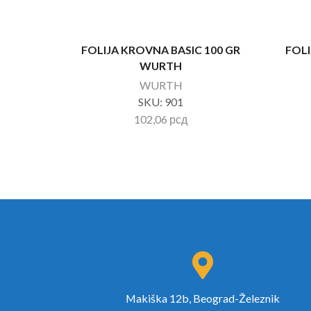
FOLIJA KROVNA BASIC 100 GR
FOL
WURTH
WURTH
SKU:
901
102,06
рсд
Makiška 12b, Beograd-Železnik