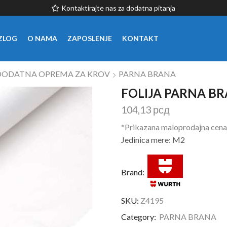
Kontaktirajte nas za dodatna pitanja
ZLOG
O NAMA
ZAPOSLENJE
KONTAKT
DODATNA OPREMA ZA KROV
PARNA BRANA
FOLIJA PARNA B
104,13
рсд
*Prikazana maloprodajna cena
Jedinica mere: M2
Brand:
SKU:
Z4195
Category:
PARNA BRANA