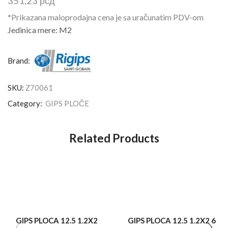
351,23
рсд
*Prikazana maloprodajna cena je sa uračunatim PDV-om
Jedinica mere: M2
Brand:
SKU:
Z70061
Category:
GIPS PLOČE
Related Products
GIPS PLOCA 12.5 1.2X2
GIPS PLOCA 12.5 1.2X2 6