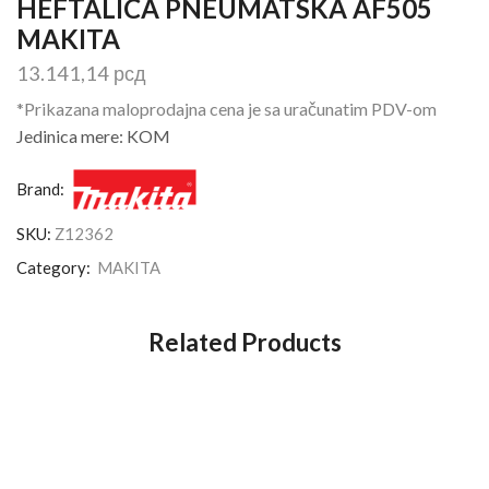
HEFTALICA PNEUMATSKA AF505
MAKITA
13.141,14
рсд
*Prikazana maloprodajna cena je sa uračunatim PDV-om
Jedinica mere: KOM
Brand:
SKU:
Z12362
Category:
MAKITA
Related Products