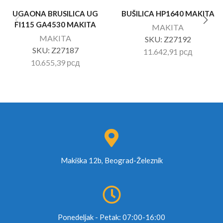
UGAONA BRUSILICA UG
BUŠILICA HP1640 MAKITA
FI115 GA4530 MAKITA
MAKITA
MAKITA
SKU:
Z27192
SKU:
Z27187
11.642,91
рсд
10.655,39
рсд
Makiška 12b, Beograd-Železnik
Ponedeljak - Petak: 07:00-16:00