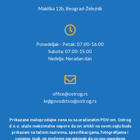
Makiška 12b, Beograd-Železnik
Ponedeljak - Petak: 07:00-16:00
Subota: 07:00-15:00
Nedelja: Neradan dan
office@ostrog.rs
knjigovodstvo@ostrog.rs
Prikazane maloprodajne cena su sa uračunatim PDV-om. Ostrog
d.o.o. ulaže maksimalne napore da svi artikli na ovom sajtu budu
prikazani sa tačnim nazivima, specifikacijama, fotografijama i
cenama. Ipak, ne možemo garantovati da su sve navedene