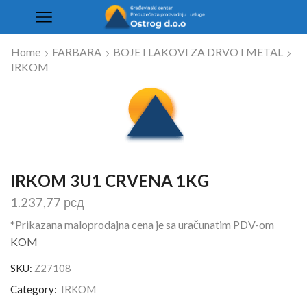
Home
FARBARA
BOJE I LAKOVI ZA DRVO I METAL
IRKOM
IRKOM 3U1 CRVENA 1KG
1.237,77
рсд
*Prikazana maloprodajna cena je sa uračunatim PDV-om
KOM
SKU:
Z27108
Category:
IRKOM