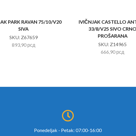
JAK PARK RAVAN 75/10/V20
IVIČNJAK CASTELLO AN
SIVA
33/8/V25 SIVO CRN
PROŠARANA
SKU:
Z67659
SKU:
Z14965
893,90
рсд
666,90
рсд
Ponedeljak - Petak: 07:00-16:00