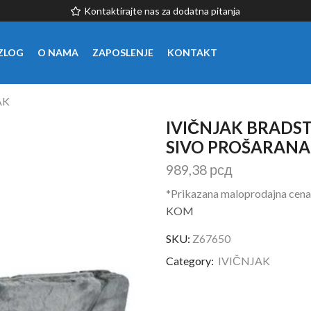
Kontaktirajte nas za dodatna pitanja
ZLOG
O NAMA
ZAPOSLENJE
KONTAKT
AK
IVIČNJAK BRADST
SIVO PROŠARANA
989,38
рсд
*Prikazana maloprodajna cena
KOM
SKU:
Z67650
Category:
IVIČNJAK