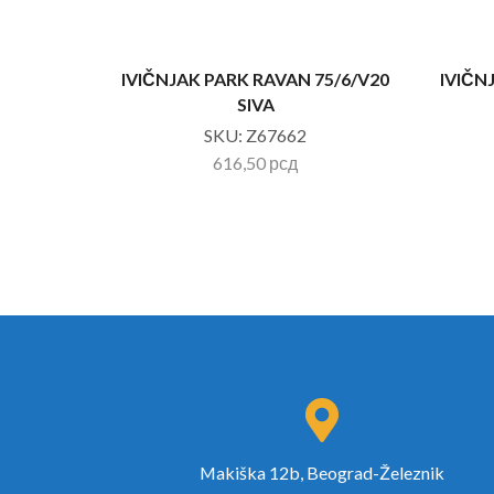
IVIČNJAK PARK RAVAN 75/6/V20
IVIČN
SIVA
SKU:
Z67662
616,50
рсд
Makiška 12b, Beograd-Železnik