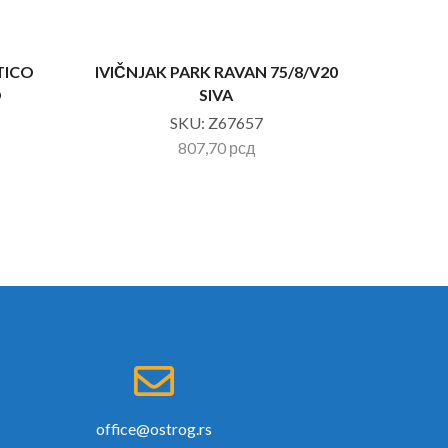
TICO
IVIČNJAK PARK RAVAN 75/8/V20
IVIČ
O
SIVA
SKU:
Z67657
807,70
рсд
office@ostrog.rs