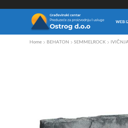
WEB I
Home
BEHATON
SEMMELROCK
IVIČNJ