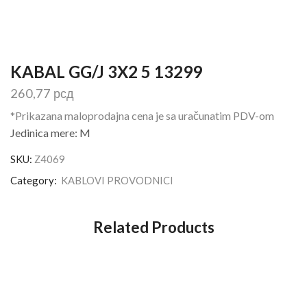
KABAL GG/J 3X2 5 13299
260,77
рсд
*Prikazana maloprodajna cena je sa uračunatim PDV-om
Jedinica mere: M
SKU:
Z4069
Category:
KABLOVI PROVODNICI
Related Products