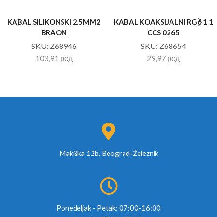
KABAL SILIKONSKI 2.5MM2
KABAL KOAKSIJALNI RG6 1 1
BRAON
CCS 0265
SKU:
Z68946
SKU:
Z68654
103,91
рсд
29,97
рсд
Makiška 12b, Beograd-Železnik
Ponedeljak - Petak: 07:00-16:00