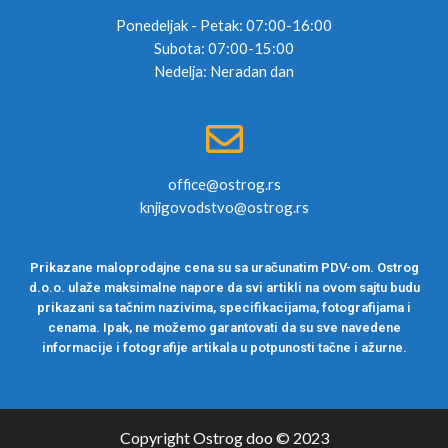
Ponedeljak - Petak: 07:00-16:00
Subota: 07:00-15:00
Nedelja: Neradan dan
office@ostrog.rs
knjigovodstvo@ostrog.rs
Prikazane maloprodajne cena su sa uračunatim PDV-om. Ostrog
d.o.o. ulaže maksimalne napore da svi artikli na ovom sajtu budu
prikazani sa tačnim nazivima, specifikacijama, fotografijama i
cenama. Ipak, ne možemo garantovati da su sve navedene
informacije i fotografije artikala u potpunosti tačne i ažurne.
Copyright Ostrog doo © 2023