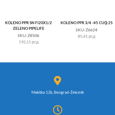
KOLENO PPR SN FI20X1/2
KOLENO PPR 3/4 -45 CUQ 25
ZELENO PIPELIFE
SKU:
Z6624
SKU:
Z8506
85,41
рсд
192,15
рсд
Makiška 12b, Beograd-Železnik