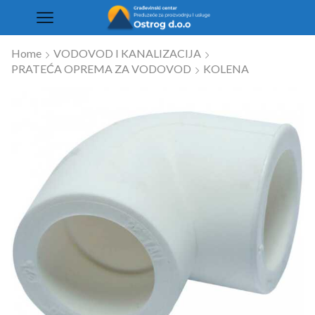
Home
VODOVOD I KANALIZACIJA
PRATEĆA OPREMA ZA VODOVOD
KOLENA