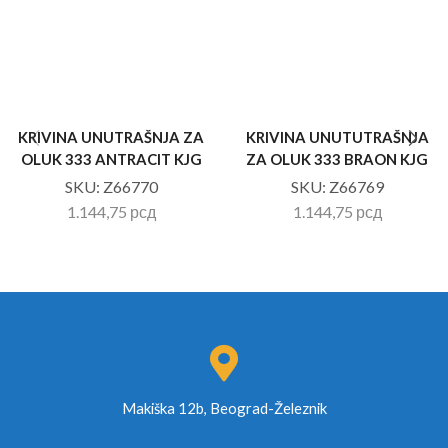
KRIVINA UNUTRAŠNJA ZA
KRIVINA UNUTUTRAŠNJA
OLUK 333 ANTRACIT KJG
ZA OLUK 333 BRAON KJG
SKU:
Z66770
SKU:
Z66769
1.144,75
рсд
1.144,75
рсд
Makiška 12b, Beograd-Železnik