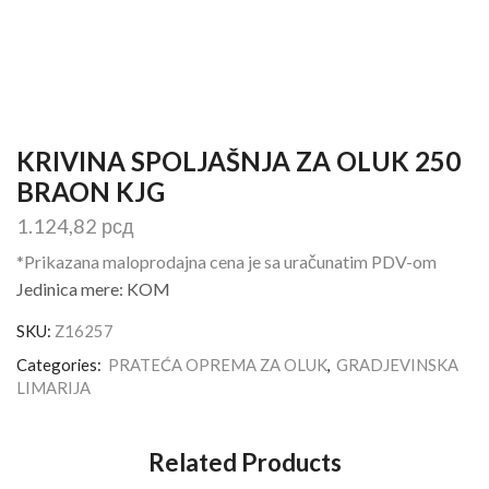
KRIVINA SPOLJAŠNJA ZA OLUK 250
BRAON KJG
1.124,82
рсд
*Prikazana maloprodajna cena je sa uračunatim PDV-om
Jedinica mere: KOM
SKU:
Z16257
Categories:
PRATEĆA OPREMA ZA OLUK
,
GRADJEVINSKA
LIMARIJA
Related Products