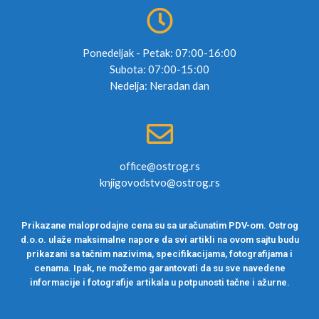
Ponedeljak - Petak: 07:00-16:00
Subota: 07:00-15:00
Nedelja: Neradan dan
office@ostrog.rs
knjigovodstvo@ostrog.rs
Prikazane maloprodajne cena su sa uračunatim PDV-om. Ostrog
d.o.o. ulaže maksimalne napore da svi artikli na ovom sajtu budu
prikazani sa tačnim nazivima, specifikacijama, fotografijama i
cenama. Ipak, ne možemo garantovati da su sve navedene
informacije i fotografije artikala u potpunosti tačne i ažurne.