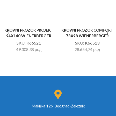
KROVNI PROZOR PROJEKT
KROVNI PROZOR COMFORT
94X140 WIENERBERGER
78X98 WIENERBERGER
SKU:
K66521
SKU:
K66513
49.308,38
рсд
28.654,74
рсд
Makiška 12b, Beograd-Železnik