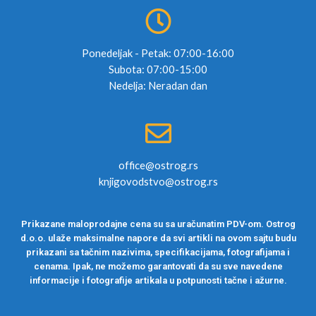
Ponedeljak - Petak: 07:00-16:00
Subota: 07:00-15:00
Nedelja: Neradan dan
office@ostrog.rs
knjigovodstvo@ostrog.rs
Prikazane maloprodajne cena su sa uračunatim PDV-om. Ostrog
d.o.o. ulaže maksimalne napore da svi artikli na ovom sajtu budu
prikazani sa tačnim nazivima, specifikacijama, fotografijama i
cenama. Ipak, ne možemo garantovati da su sve navedene
informacije i fotografije artikala u potpunosti tačne i ažurne.