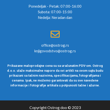
Ponedeljak - Petak: 07:00-16:00
Subota: 07:00-15:00
Nedelja: Neradan dan
office@ostrog.rs
knjigovodstvo@ostrog.rs
Prikazane maloprodajne cena su sa uračunatim PDV-om. Ostrog
d.o.o. ulaže maksimalne napore da svi artikli na ovom sajtu budu
prikazani sa tačnim nazivima, specifikacijama, fotografijama i
cenama. Ipak, ne možemo garantovati da su sve navedene
informacije i fotografije artikala u potpunosti tačne i ažurne.
Copyright Ostrog doo © 2023