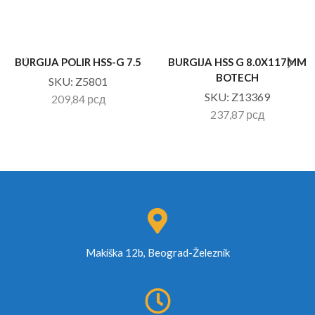
BURGIJA POLIR HSS-G 7.5
BURGIJA HSS G 8.0X117MM
BOTECH
SKU:
Z5801
SKU:
Z13369
209,84
рсд
237,87
рсд
Makiška 12b, Beograd-Železnik