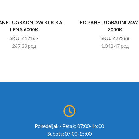
PANEL UGRADNI 3W KOCKA
LED PANEL UGRADNI 24W
LENA 6000K
3000K
SKU:
Z12167
SKU:
Z27288
267,39
рсд
1.042,47
рсд
Ponedeljak - Petak: 07:00-16:00
Subota: 07:00-15:00