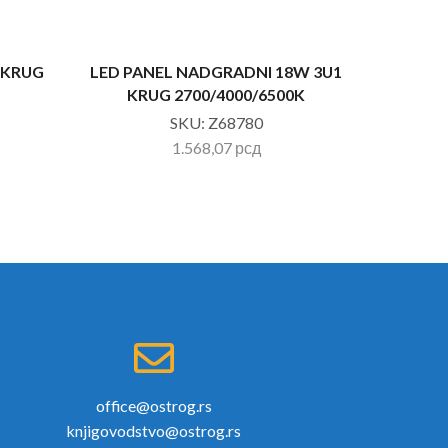
 KRUG
LED PANEL NADGRADNI 18W 3U1
LED PAN
KRUG 2700/4000/6500K
SKU:
Z68780
1.568,07
рсд
office@ostrog.rs
knjigovodstvo@ostrog.rs