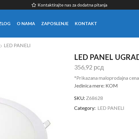
Kontaktirajte nas za dodatna pitanja
ZLOG
O NAMA
ZAPOSLENJE
KONTAKT
LED PANELI
LED PANEL UGRA
356,92
рсд
*Prikazana maloprodajna cena
Jedinica mere: KOM
SKU:
Z68628
Category:
LED PANELI