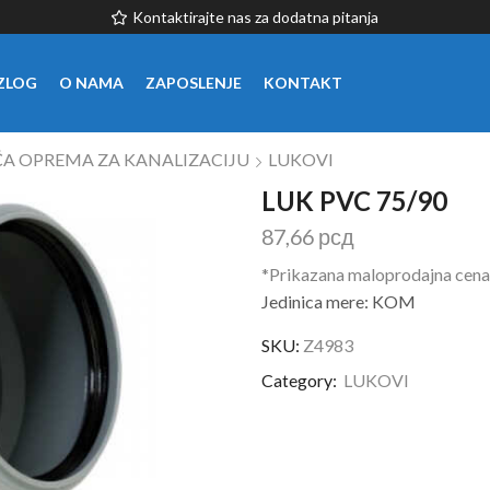
Kontaktirajte nas za dodatna pitanja
ZLOG
O NAMA
ZAPOSLENJE
KONTAKT
A OPREMA ZA KANALIZACIJU
LUKOVI
LUK PVC 75/90
87,66
рсд
*Prikazana maloprodajna cena
Jedinica mere: KOM
SKU:
Z4983
Category:
LUKOVI