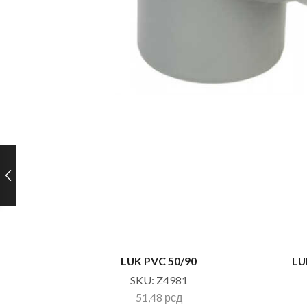
LUK PVC 50/90
LU
SKU:
Z4981
51,48
рсд