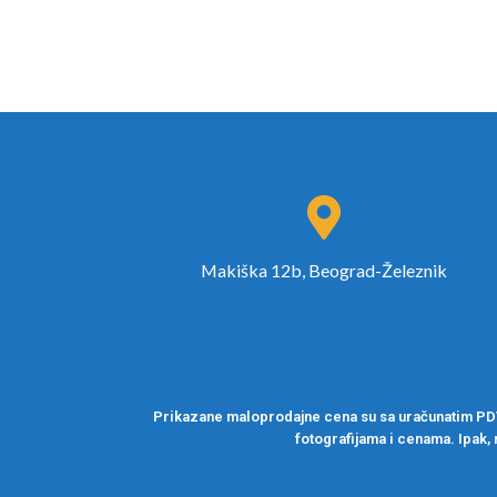
Makiška 12b, Beograd-Železnik
Prikazane maloprodajne cena su sa uračunatim PDV-
fotografijama i cenama. Ipak, 