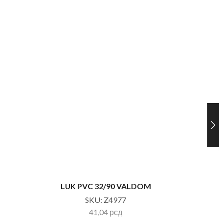
LUK PVC 32/90 VALDOM
LUK
SKU:
Z4977
41,04
рсд