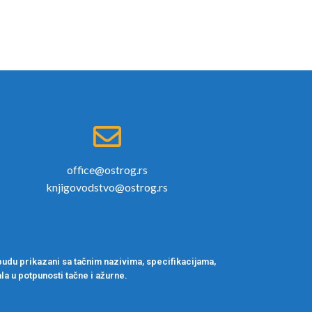
office@ostrog.rs
knjigovodstvo@ostrog.rs
udu prikazani sa tačnim nazivima, specifikacijama,
la u potpunosti tačne i ažurne.