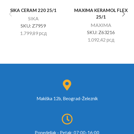
SIKA CERAM 220 25/1
MAXIMA KERAMOL FLEX
25/1
SIKA
MAXIMA
SKU:
Z7959
SKU:
Z63216
1.799,89
рсд
1.092,42
рсд
Makiška 12b, Beograd-Železnik
Ponedeljak - Petak: 07:00-16:00