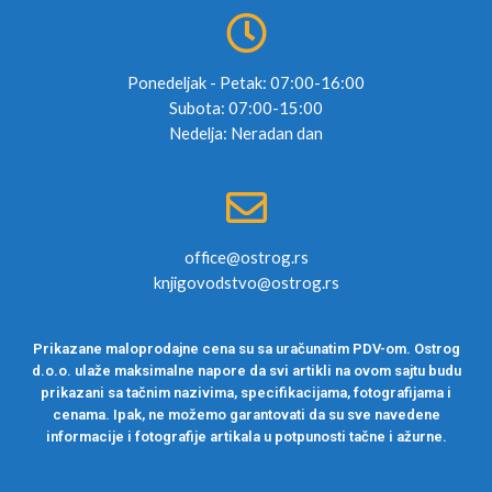
Ponedeljak - Petak: 07:00-16:00
Subota: 07:00-15:00
Nedelja: Neradan dan
office@ostrog.rs
knjigovodstvo@ostrog.rs
Prikazane maloprodajne cena su sa uračunatim PDV-om. Ostrog
d.o.o. ulaže maksimalne napore da svi artikli na ovom sajtu budu
prikazani sa tačnim nazivima, specifikacijama, fotografijama i
cenama. Ipak, ne možemo garantovati da su sve navedene
informacije i fotografije artikala u potpunosti tačne i ažurne.