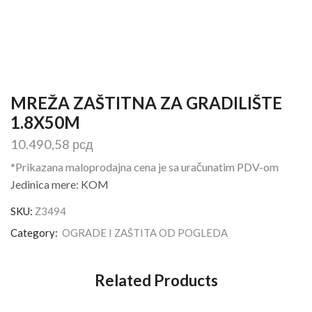
MREŽA ZAŠTITNA ZA GRADILIŠTE
1.8X50M
10.490,58
рсд
*Prikazana maloprodajna cena je sa uračunatim PDV-om
Jedinica mere: KOM
SKU:
Z3494
Category:
OGRADE I ZAŠTITA OD POGLEDA
Related Products