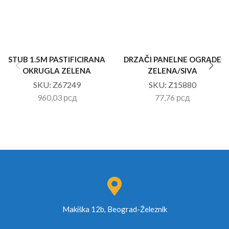
STUB 1.5M PASTIFICIRANA
DRZAČI PANELNE OGRADE
OKRUGLA ZELENA
ZELENA/SIVA
SKU:
Z67249
SKU:
Z15880
960,03
рсд
77,76
рсд
Makiška 12b, Beograd-Železnik