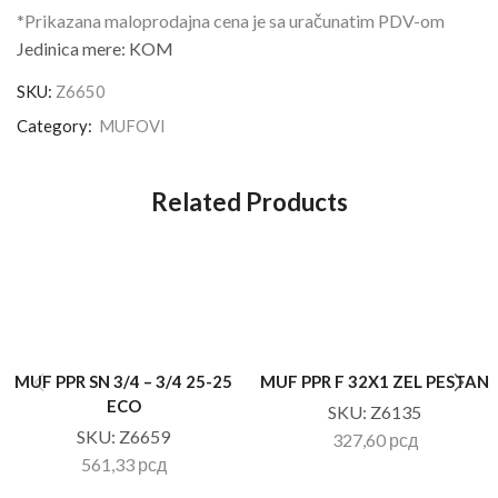
*Prikazana maloprodajna cena je sa uračunatim PDV-om
Jedinica mere: KOM
SKU:
Z6650
Category:
MUFOVI
Related Products
MUF PPR SN 3/4 – 3/4 25-25
MUF PPR F 32X1 ZEL PESTAN
ECO
SKU:
Z6135
SKU:
Z6659
327,60
рсд
561,33
рсд