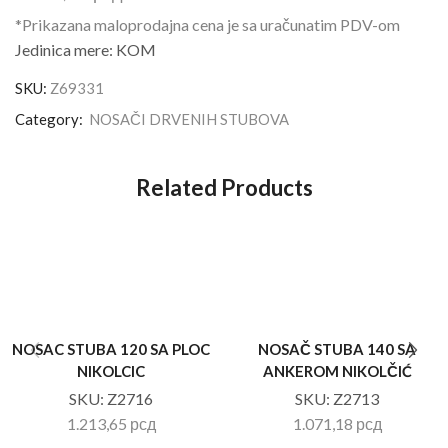
*Prikazana maloprodajna cena je sa uračunatim PDV-om
Jedinica mere: KOM
SKU:
Z69331
Category:
NOSAČI DRVENIH STUBOVA
Related Products
NOSAC STUBA 120 SA PLOC
NOSAČ STUBA 140 SA
NIKOLCIC
ANKEROM NIKOLČIĆ
SKU:
Z2716
SKU:
Z2713
1.213,65
рсд
1.071,18
рсд