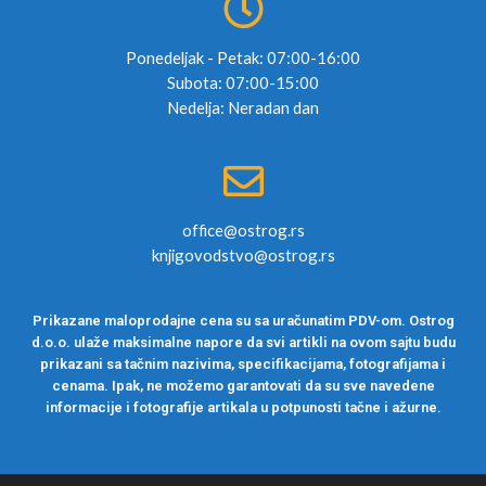
Ponedeljak - Petak: 07:00-16:00
Subota: 07:00-15:00
Nedelja: Neradan dan
office@ostrog.rs
knjigovodstvo@ostrog.rs
Prikazane maloprodajne cena su sa uračunatim PDV-om. Ostrog
d.o.o. ulaže maksimalne napore da svi artikli na ovom sajtu budu
prikazani sa tačnim nazivima, specifikacijama, fotografijama i
cenama. Ipak, ne možemo garantovati da su sve navedene
informacije i fotografije artikala u potpunosti tačne i ažurne.