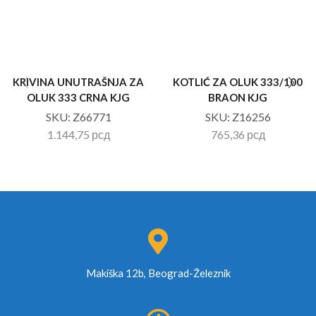
KRIVINA UNUTRAŠNJA ZA
KOTLIĆ ZA OLUK 333/100
OLUK 333 CRNA KJG
BRAON KJG
SKU:
Z66771
SKU:
Z16256
1.144,75
рсд
765,36
рсд
Makiška 12b, Beograd-Železnik