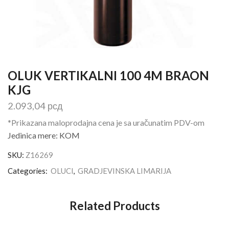
OLUK VERTIKALNI 100 4M BRAON
KJG
2.093,04
рсд
*Prikazana maloprodajna cena je sa uračunatim PDV-om
Jedinica mere: KOM
SKU:
Z16269
Categories:
OLUCI
,
GRADJEVINSKA LIMARIJA
Related Products