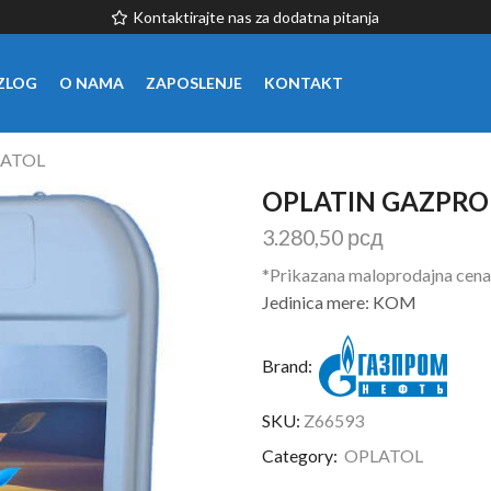
Kontaktirajte nas za dodatna pitanja
ZLOG
O NAMA
ZAPOSLENJE
KONTAKT
ATOL
OPLATIN GAZPRO
3.280,50
рсд
*Prikazana maloprodajna cena
Jedinica mere: KOM
Brand:
SKU:
Z66593
Category:
OPLATOL