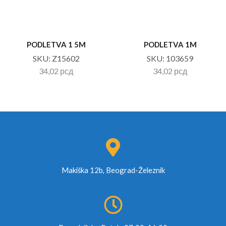
PODLETVA 1 5M
PODLETVA 1M
SKU:
Z15602
SKU:
103659
34,02
рсд
34,02
рсд
Makiška 12b, Beograd-Železnik