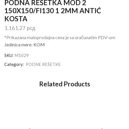
PODNA REŠETKA MOD 2
150X150/FI130 1 2MM ANTIĆ
KOSTA
1.161,27
рсд
*Prikazana maloprodajna cena je sa uračunatim PDV-om
Jedinica mere: KOM
SKU:
M1029
Category:
PODNE REŠETKE
Related Products