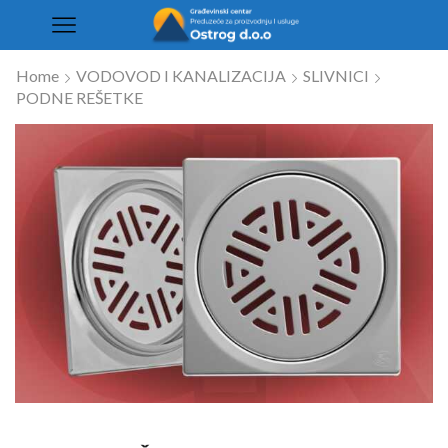
Home
VODOVOD I KANALIZACIJA
SLIVNICI
PODNE REŠETKE