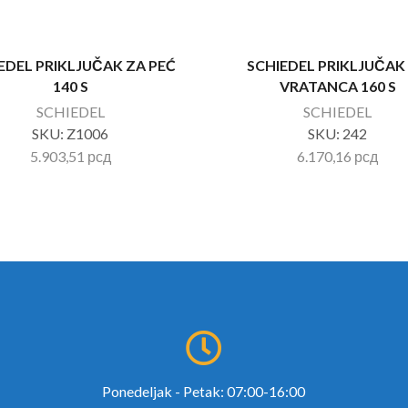
EDEL PRIKLJUČAK ZA PEĆ
SCHIEDEL PRIKLJUČAK
140 S
VRATANCA 160 S
SCHIEDEL
SCHIEDEL
SKU:
Z1006
SKU:
242
5.903,51
рсд
6.170,16
рсд
Ponedeljak - Petak: 07:00-16:00