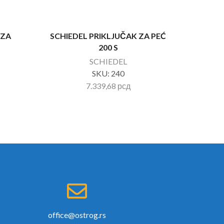
 ZA
SCHIEDEL PRIKLJUČAK ZA PEĆ
SCHI
200 S
SCHIEDEL
SKU:
240
7.339,68
рсд
office@ostrog.rs