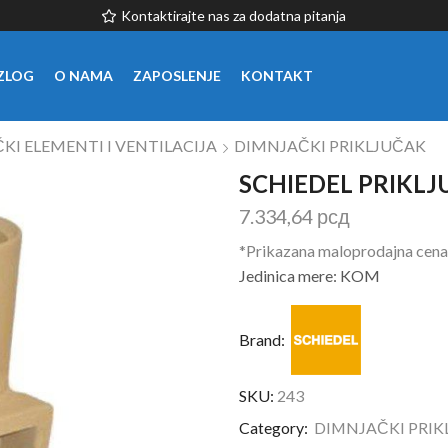
Kontaktirajte nas za dodatna pitanja
ZLOG
O NAMA
ZAPOSLENJE
KONTAKT
KI ELEMENTI I VENTILACIJA
DIMNJAČKI PRIKLJUČAK
SCHIEDEL PRIKLJ
7.334,64
рсд
*Prikazana maloprodajna cena
Jedinica mere: KOM
Brand:
SKU:
243
Category:
DIMNJAČKI PRIK