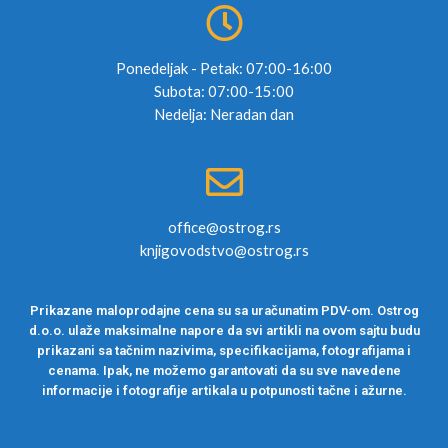
Ponedeljak - Petak: 07:00-16:00
Subota: 07:00-15:00
Nedelja: Neradan dan
office@ostrog.rs
knjigovodstvo@ostrog.rs
Prikazane maloprodajne cena su sa uračunatim PDV-om. Ostrog
d.o.o. ulaže maksimalne napore da svi artikli na ovom sajtu budu
prikazani sa tačnim nazivima, specifikacijama, fotografijama i
cenama. Ipak, ne možemo garantovati da su sve navedene
informacije i fotografije artikala u potpunosti tačne i ažurne.