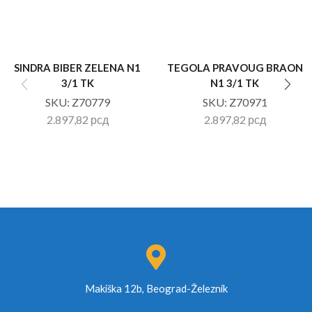
SINDRA BIBER ZELENA N1
TEGOLA PRAVOUG BRAON
3/1 TK
N1 3/1 TK
SKU:
Z70779
SKU:
Z70971
2.897,82
рсд
2.897,82
рсд
Makiška 12b, Beograd-Železnik