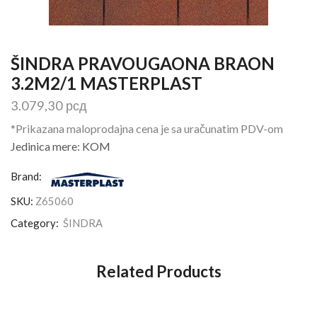
ŠINDRA PRAVOUGAONA BRAON
3.2M2/1 MASTERPLAST
3.079,30
рсд
*Prikazana maloprodajna cena je sa uračunatim PDV-om
Jedinica mere: KOM
Brand:
SKU:
Z65060
Category:
ŠINDRA
Related Products