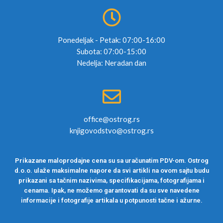
Ponedeljak - Petak: 07:00-16:00
Subota: 07:00-15:00
Nedelja: Neradan dan
office@ostrog.rs
knjigovodstvo@ostrog.rs
Prikazane maloprodajne cena su sa uračunatim PDV-om. Ostrog
d.o.o. ulaže maksimalne napore da svi artikli na ovom sajtu budu
prikazani sa tačnim nazivima, specifikacijama, fotografijama i
cenama. Ipak, ne možemo garantovati da su sve navedene
informacije i fotografije artikala u potpunosti tačne i ažurne.