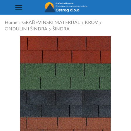
Home
GRAĐEVINSKI MATERIJAL
KROV
ONDULIN I ŠINDRA
ŠINDRA