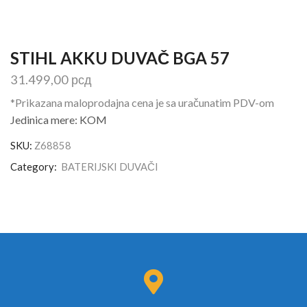
STIHL AKKU DUVAČ BGA 57
31.499,00
рсд
*Prikazana maloprodajna cena je sa uračunatim PDV-om
Jedinica mere: KOM
SKU:
Z68858
Category:
BATERIJSKI DUVAČI