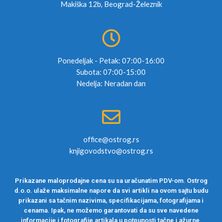
Makiška 12b, Beograd-Železnik
Ponedeljak - Petak: 07:00-16:00
Subota: 07:00-15:00
Nedelja: Neradan dan
office@ostrog.rs
knjigovodstvo@ostrog.rs
Prikazane maloprodajne cena su sa uračunatim PDV-om. Ostrog
d.o.o. ulaže maksimalne napore da svi artikli na ovom sajtu budu
prikazani sa tačnim nazivima, specifikacijama, fotografijama i
cenama. Ipak, ne možemo garantovati da su sve navedene
informacije i fotografije artikala u potpunosti tačne i ažurne.