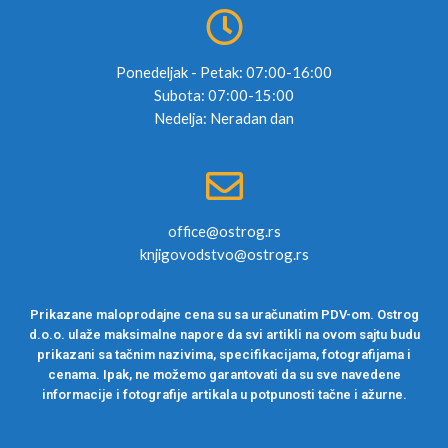
Ponedeljak - Petak: 07:00-16:00
Subota: 07:00-15:00
Nedelja: Neradan dan
office@ostrog.rs
knjigovodstvo@ostrog.rs
Prikazane maloprodajne cena su sa uračunatim PDV-om. Ostrog
d.o.o. ulaže maksimalne napore da svi artikli na ovom sajtu budu
prikazani sa tačnim nazivima, specifikacijama, fotografijama i
cenama. Ipak, ne možemo garantovati da su sve navedene
informacije i fotografije artikala u potpunosti tačne i ažurne.