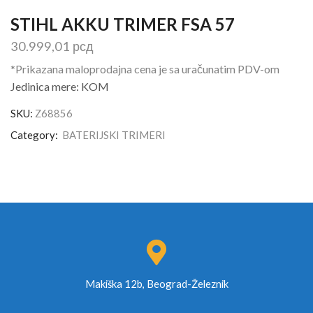
STIHL AKKU TRIMER FSA 57
30.999,01
рсд
*Prikazana maloprodajna cena je sa uračunatim PDV-om
Jedinica mere: KOM
SKU:
Z68856
Category:
BATERIJSKI TRIMERI
Makiška 12b, Beograd-Železnik